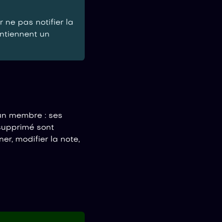
 ne pas notifier la
ontiennent un
un membre : ses
 supprimé sont
r, modifier la note,