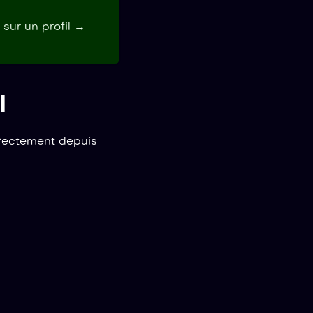
 sur un profil →
l
rectement depuis