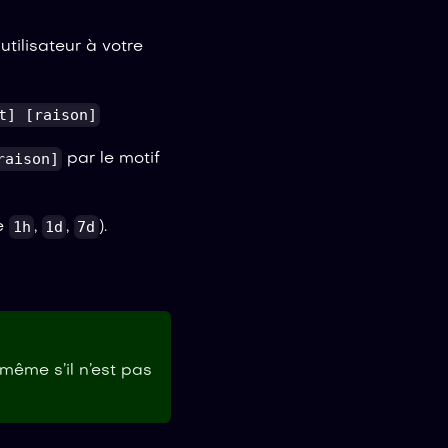
utilisateur à votre
t] [raison]
raison]
par le motif
1h
1d
7d
le
,
,
).
 même s’il n’est pas