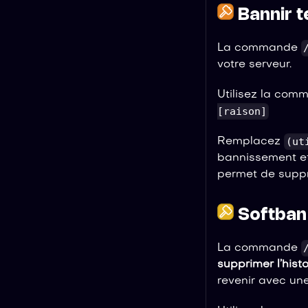
Bannir t
La commande
votre serveur.
Utilisez la com
[raison]
(ut
Remplacez
bannissement e
permet de suppr
Softban 
La commande
supprimer l’his
revenir avec une