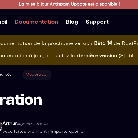
La mise à jour
Antispam Update
est disponible !
eil
Documentation
Blog
Support
ocumentation de la prochaine version
Bêta 🚧
de
RaidPr
mentation à jour, consultez la
dernière version
(
Stable 
alités
Modération
ration
Arthur
aujourd'hui à 19:03
vous faites vraiment n'importe quoi ici