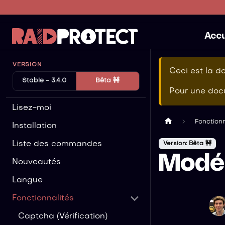
Accu
VERSION
Ceci est la d
Stable - 3.4.0
Bêta 🚧
Pour une docu
Lisez-moi
Fonctionn
Installation
Liste des commandes
Version: Bêta 🚧
Modé
Nouveautés
Langue
Fonctionnalités
Captcha (Vérification)