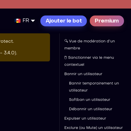
FR
Ajouter le bot
Premium
otect
.
🔍 Vue de modération d’un
membre
- 3.4.0
).
🖱️ Sanctionner via le menu
contextuel
Bannir un utilisateur
Bannir temporairement un
utilisateur
Softban un utilisateur
Débannir un utilisateur
Expulser un utilisateur
Exclure (ou Mute) un utilisateur