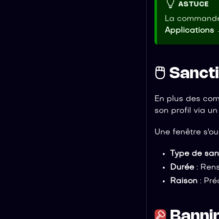
ASTUCE
La commande e
Applications
🖱️ Sanc
En plus des co
son profil via un 
Une fenêtre s'ou
Type de san
Durée
: Rens
Raison
: Pré
Bannir