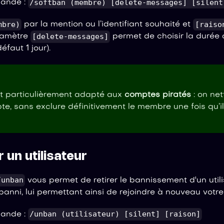
/softban (membre) [delete-messages] [silent
mande :
mbre)
[raiso
par la mention ou l’identifiant souhaité et
[delete-messages]
ramètre
permet de choisir la durée
éfaut 1 jour).
st particulièrement adapté aux
comptes piratés
: on net
pte, sans exclure définitivement le membre une fois qu’i
 un utilisateur
/unban
vous permet de retirer le bannissement d'un util
nni, lui permettant ainsi de rejoindre à nouveau votre 
/unban (utilisateur) [silent] [raison]
mande :