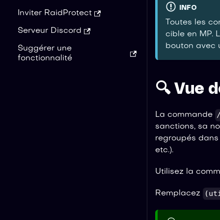
INFO
Inviter RaidProtect
Toutes les c
Serveur Discord
cible en MP. 
bouton avec u
Suggérer une
fonctionnalité
🔍 Vue 
La commande
sanctions, sa no
regroupés dans u
etc.).
Utilisez la com
(ut
Remplacez