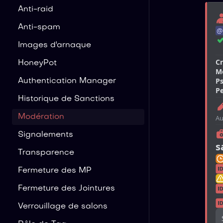
Anti-raid
Anti-spam
@
Images d'arnaque
Cr
HoneyPot
M
P
Authentication Manager
Pe
Historique de Sanctions
Modération
Au
Signalements
s
Transparence
Fermeture des MP
Fermeture des Jointures
Verrouillage de salons