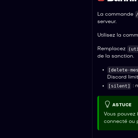
La commande
serveur.
Utilisez la com
(ut
Remplacez
de la sanction.
[delete-me
Discord limi
[silent]
: 
ASTUCE
Vous pouvez b
connecté ou p