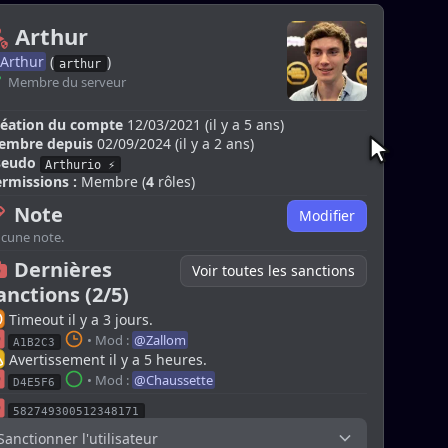
 Arthur
Arthur
 (
)
arthur
 Membre du serveur
éation du compte
 12/03/2021 (il y a 5 ans)
embre depuis
 02/09/2024 (il y a 2 ans)
seudo
Arthurio ⚡
rmissions :
 Membre (
4
 rôles)
 Note
Modifier
cune note.
 Dernières 
Voir toutes les sanctions
anctions (
2
/
5
)
 Timeout il y a 3 jours.
 • Mod : 
@
Zallom
A1B2C3
 Avertissement il y a 5 heures.
 • Mod : 
@
Chaussette
D4E5F6
582749300512348171
Sanctionner l'utilisateur