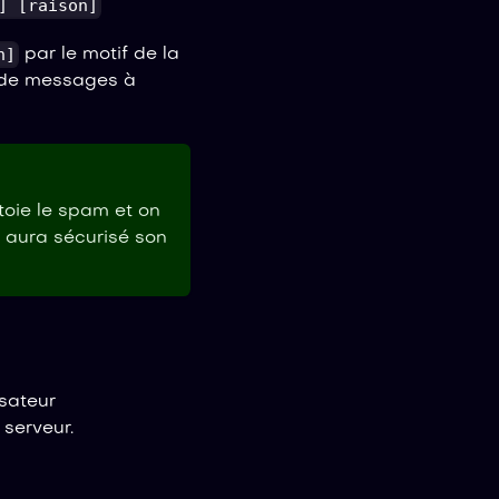
] [raison]
n]
par le motif de la
 de messages à
toie le spam et on
l aura sécurisé son
isateur
serveur.