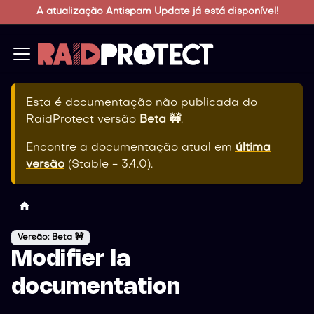
A atualização
Antispam Update
já está disponível!
Esta é documentação não publicada do
RaidProtect
versão
Beta 🚧
.
Encontre a documentação atual em
última
versão
(
Stable - 3.4.0
).
Versão: Beta 🚧
Modifier la
documentation