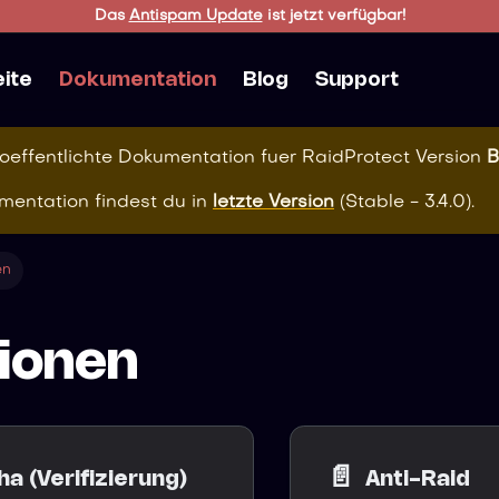
Das
Antispam Update
ist jetzt verfügbar!
eite
Dokumentation
Blog
Support
roeffentlichte Dokumentation fuer
RaidProtect
Version
B
mentation findest du in
letzte Version
(
Stable - 3.4.0
).
en
ionen
📄️
a (Verifizierung)
Anti-Raid