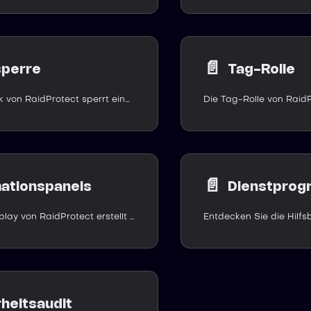
📄️
sperre
Tag-Rolle
Der Befehl /lock von RaidProtect sperrt einen Kanal im Nu, um neue Nachrichten zu verhindern, vorübergehend oder bis zur Entsperrung.
📄️
mationspanels
Dienstpro
Der Befehl /display von RaidProtect erstellt und verwaltet öffentliche Info-Panels auf Ihrem Discord-Server, mit verschiedenen Inhaltstypen.
heitsaudit