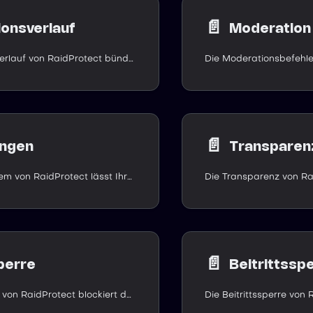
📄️
ionsverlauf
Moderation
Der Sanktionsverlauf von RaidProtect bündelt alle Moderationsaktionen in einer durchsuchbaren, bearbeitbaren Datenbank für klare Nachverfolgung.
📄️
ngen
Transparen
Das Meldesystem von RaidProtect lässt Ihre Community verdächtige Inhalte und Mitglieder melden, mit einem klaren Ablauf für Ihre Moderatoren.
📄️
erre
Beitrittssp
Die DM-Sperre von RaidProtect blockiert dauerhaft Direktnachrichten von Ihrem Discord-Server, ein Schutzschild gegen Spam und Betrug.