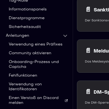
Tag-Rolle
📄️
Informationspanels
Sankt
Dienstprogramme
Sicherheitsaudit
Anleitungen
Verwendung eines Präfixes
📄️
Meldu
Community aktivieren
Onboarding-Prozess und
Captcha
Fehlfunktionen
Verwendung von
Identifikatoren
📄️
DM-Sp
Einen Verstoß an Discord
melden