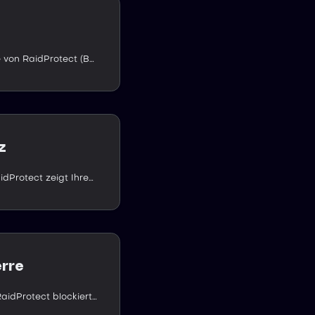
Die Moderationsbefehle von RaidProtect (Ban, Kick, Mute, Jail, Warn) und die zentrale ModView helfen Ihren Moderatoren, Ihren Discord-Server zu verwalten.
z
Die Transparenz von RaidProtect zeigt Ihren Mitgliedern, wie der Server moderiert wird: regelmäßige Zusammenfassungen, ein öffentliches Modlog und der Befehl /transparency.
erre
Die Beitrittssperre von RaidProtect blockiert Neuzugänge auf Ihrem Discord-Server dauerhaft, über das native 24-Stunden-Limit von Discord hinaus.