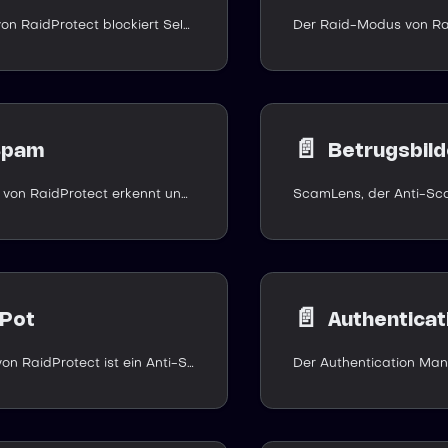
Das Captcha von RaidProtect blockiert Selfbots und Raids: Jedes neue Mitglied beweist, dass es ein Mensch ist, bevor es Ihren Discord-Server betritt.
📄️
Spam
Betrugsbild
Der Anti-Spam von RaidProtect erkennt und ahndet Spam auf Ihrem Discord-Server automatisch, ganz ohne Ihr Zutun.
📄️
Pot
Authentica
Der HoneyPot von RaidProtect ist ein Anti-Spam-Fallenkanal, der gehackte Konten und Spam-Bots auf Ihrem Discord-Server automatisch erkennt und ahndet.