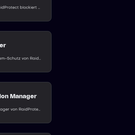
Der Raid-Modus von RaidProtect blockiert Massenbeitritte auf Ihrem Discord-Server sofort, automatisch ausgelöst, sobald eine verdächtige Welle erkannt wird.
er
ScamLens, der Anti-Scam-Schutz von RaidProtect, erkennt und entfernt Betrugsbilder auf Ihrem Discord-Server automatisch. Standardmäßig aktiv, ohne Einrichtung.
tion Manager
Der Authentication Manager von RaidProtect schützt den Zugang zu sensiblen Rollen mit echter Identitätsprüfung: Passkeys, PIN-Code und OTP.