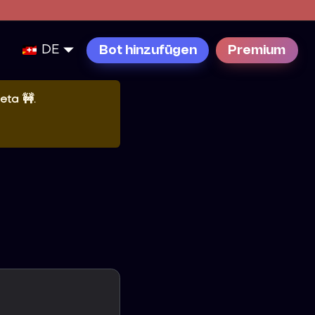
DE
Bot hinzufügen
Premium
eta 🚧
.