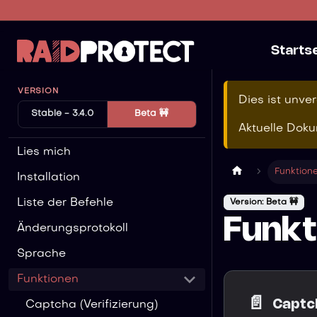
Starts
VERSION
Dies ist unve
Stable - 3.4.0
Beta 🚧
Aktuelle Doku
Lies mich
Funktion
Installation
Liste der Befehle
Version: Beta 🚧
Funkt
Änderungsprotokoll
Sprache
Funktionen
📄️
Captch
Captcha (Verifizierung)