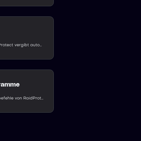
Die Tag-Rolle von RaidProtect vergibt automatisch eine Rolle an Mitglieder, die das Tag Ihres Discord-Servers tragen, und belohnt ihr Engagement.
gramme
Entdecken Sie die Hilfsbefehle von RaidProtect für die tägliche Verwaltung Ihres Discord-Servers.