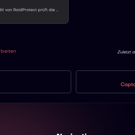
Der Befehl /audit von RaidProtect prüft die Sicherheit Ihres Discord-Servers, findet Konfigurationslücken und behebt sie auf Wunsch mit einem Klick.
rbeiten
Zuletzt a
Captc