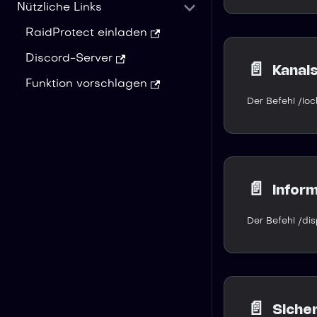
Nützliche Links
RaidProtect einladen
Discord-Server
📄️
Kanal
Funktion vorschlagen
📄️
Infor
📄️
Sicher