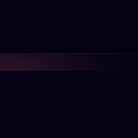
Navigation
Startseite
n Server vor
riertem Anti-
Dokumentation
ort, ein
Blog