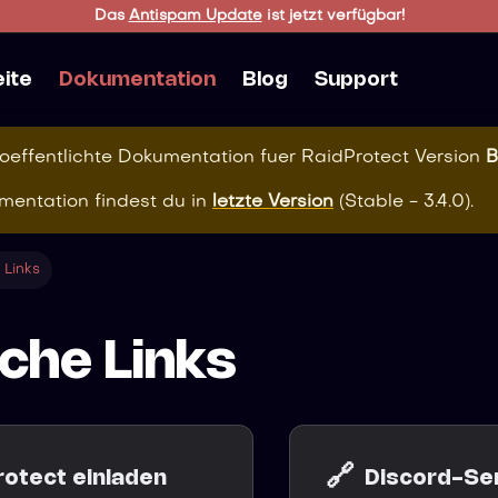
Das
Antispam Update
ist jetzt verfügbar!
eite
Dokumentation
Blog
Support
roeffentlichte Dokumentation fuer
RaidProtect
Version
B
mentation findest du in
letzte Version
(
Stable - 3.4.0
).
 Links
iche Links
🔗
rotect einladen
Discord-Se