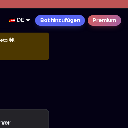
DE
Bot hinzufügen
Premium
eta 🚧
.
rver