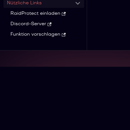
Nützliche Links
RaidProtect einladen
Discord-Server
Funktion vorschlagen
RaidProtect ist ein Discord-Bot, der Ihre
böswilligen Nutzern schützt – dank integ
Spam und Captcha-System.
Und genau d
kleines Geranium.