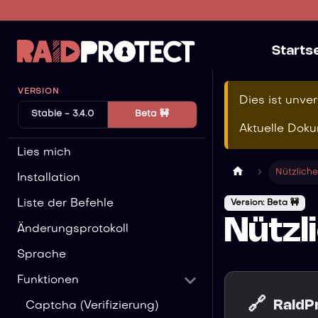
Starts
VERSION
Dies ist unve
Stable - 3.4.0
Beta 🚧
Aktuelle Doku
Lies mich
Nützliche
Installation
Liste der Befehle
Version: Beta 🚧
Nützl
Änderungsprotokoll
Sprache
Funktionen
🔗
RaidP
Captcha (Verifizierung)