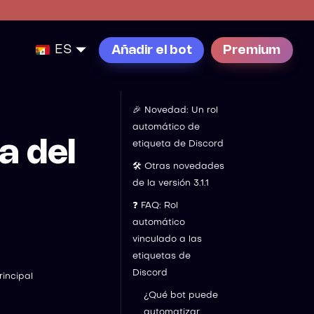
ES
Añadir el bot
Premium
🎉 Novedad: Un rol
automático de
a del
etiqueta de Discord
🛠️ Otras novedades
de la versión 3.1.1
❓ FAQ: Rol
automático
vinculado a las
etiquetas de
Discord
rincipal
¿Qué bot puede
automatizar