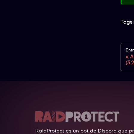
Tags:
Ent
A
(3.2
RaidProtect es un bot de Discord que p