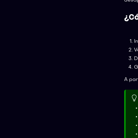
desa
¿Có
I
V
D
G
A par