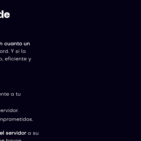
de
en cuanto un
rd. Y si la
, eficiente y
nte a tu
ervidor.
mprometidos.
el servidor
a su