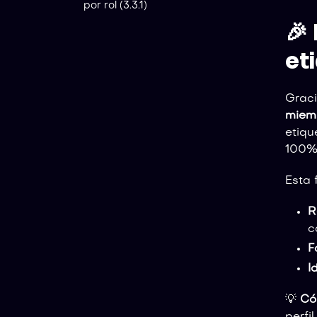
por rol (3.3.1)
🎉
et
Graci
miemb
etiqu
100%
Esta 
R
c
F
I
💡
Có