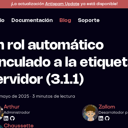
¡La actualización
Antispam Update
ya está disponible!
cio
Documentación
Blog
Soporte
n rol automático
nculado a la etiquet
rvidor (3.1.1)
 mayo de 2025
·
3 minutos de lectura
Arthur
Zallom
Administrador
Desarrollador p
Chaussette