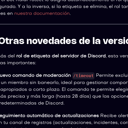
l, el bot RaidProtect le asigna automáticamente el rol 
gurado. Y a la inversa, si la etiqueta se elimina, el rol t
les en
nuestra documentación
.
️ Otras novedades de la versió
ás del
rol de etiqueta del servidor de Discord
, esta ver
as importantes:
/timeout
uevo comando de moderación
Permite exclu
 un miembro sin banearlo, ideal para gestionar compo
napropiados a corto plazo. El comando te permite elegi
ás precisa y más larga (hasta 28 días) que las opcion
redeterminadas de Discord.
eguimiento automático de actualizaciones
Recibe aler
n tu canal de registros (actualizaciones, incidentes, co