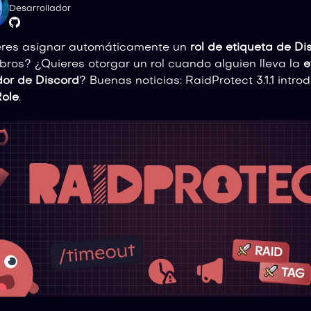
Desarrollador
eres asignar automáticamente un
rol de etiqueta de Di
ros? ¿Quieres otorgar un rol cuando alguien lleva la
e
dor de Discord
? Buenas noticias: RaidProtect 3.1.1 intro
ole
.