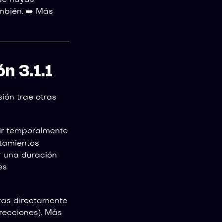
que hayas
ambién. ➡️ Más
n 3.1.1
sión trae otras
ir temporalmente
rtamientos
r una duración
es
tas directamente
rrecciones). Más