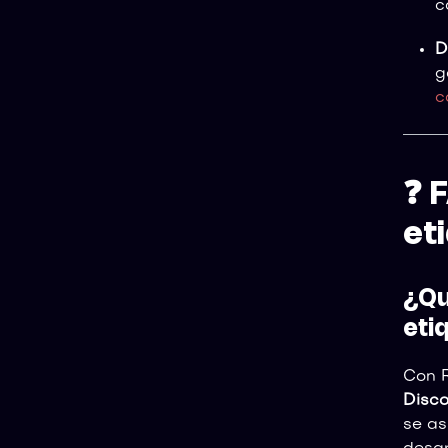
c
D
g
c
❓ 
et
¿Qu
eti
Con R
Disco
se as