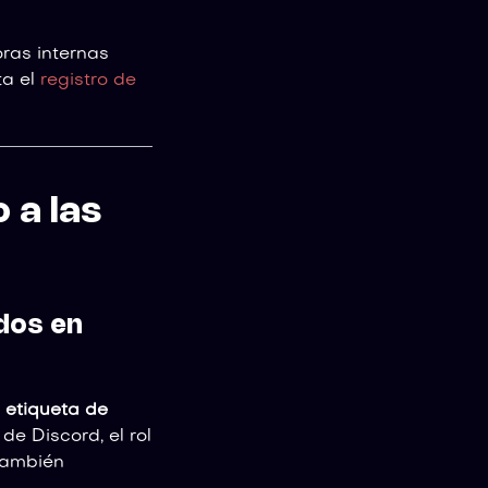
as internas
ta el
registro de
 a las
dos en
 etiqueta de
de Discord, el rol
 también