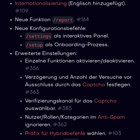
Internationalisierung
(Englisch hinzugefügt).
#
109
/report
Neue Funktion
.
#
164
Neue Konfigurationsbefehle:
/settings
als interaktives Panel.
/setup
als Onboarding-Prozess.
Erweiterte Einstellungen:
Einzelne Funktionen aktivieren/deaktivieren.
#
356
Verzögerung und Anzahl der Versuche vor
Ausschluss durch das
Captcha
festlegen.
#
363
Verifizierungskanal für das
Captcha
auswählbar.
#
385
Nutzer/Rollen/Kategorien im
Anti-Spam
ignorieren.
#
362
Präfix für Hybridbefehle
wählen.
#
103