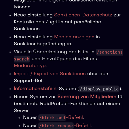
Mitglieder ihre eigenen Sanktionen einsehen
können.
Neue Einstellung
Sanktionen-Datenschutz
zur
Kontrolle des Zugriffs auf persönliche
Sanktionen.
Neue Einstellung
Medien anzeigen
in
Sanktionsbegründungen.
/sanctions
Visuelle Überarbeitung der Filter in
search
und Hinzufügung des Filters
Moderatortyp
.
Import / Export von Sanktionen
über den
Support-Bot.
/display public
Informationstafeln
-System (
).
Neues System zur
Sperrung von Mitgliedern
für
bestimmte RaidProtect-Funktionen auf einem
Server.
/block add
Neuer
-Befehl
.
/block remove
Neuer
-Befehl
.