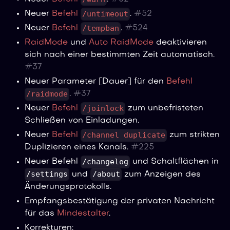
/untimeout
Neuer
Befehl
.
#
52
/tempban
Neuer
Befehl
.
#
524
RaidMode
und
Auto RaidMode
deaktivieren
sich nach einer bestimmten Zeit automatisch.
#
37
Neuer Parameter [Dauer] für den
Befehl
/raidmode
.
#
37
/joinlock
Neuer
Befehl
zum unbefristeten
Schließen von Einladungen.
/channel duplicate
Neuer
Befehl
zum strikten
Duplizieren eines Kanals.
#
225
/changelog
Neuer Befehl
und Schaltflächen in
/settings
/about
und
zum Anzeigen des
Änderungsprotokolls.
Empfangsbestätigung der privaten Nachricht
für das
Mindestalter
.
Korrekturen: