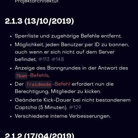
Projektarchitektur.
2.1.3 (13/10/2019)
Sperrliste und zugehörige Befehle entfernt.
Möglichkeit, jeden Benutzer per ID zu bannen,
auch wenn er sich nicht auf dem Server
befindet.
#
113
#
148
Anzeige des Banngrundes in der Antwort des
?ban
-Befehls
.
?raidmode
Der
-Befehl
erfordert nun die
Berechtigung, Mitglieder zu kicken.
Geänderte Kick-Dauer bei nicht bestandenem
Captcha (5 Minuten).
#
129
Verschiedene interne Verbesserungen.
2.1.2 (17/04/2019)