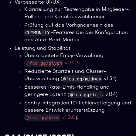
Verbesserte UI/UX:
Klarstellung zur Texteingabe in Mitglieder-,
Rollen- und Kanalauswahlmenüs.
Prüfung auf das Vorhandensein des
COMMUNITY
-Features bei der Konfiguration
des Auto-Raid-Modus.
Leistung und Stabilität:
Überarbeitete Emoji-Verwaltung
@fca.gg/glyph
(
v0.1.0
).
Reduzierte Startzeit und Cluster-
@fca.gg/midway
Überwachung (
v1.3.1).
Besseres Rate-Limit-Handling und
@fca.gg/iris
geringere Latenz (
v1.1.4).
Sentry-Integration für Fehlerverfolgung und
bessere Entwicklerunterstützung
@fca.gg/kino
(
v1.0.0
).