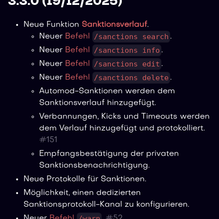
3.3.0 (19/12/2025)
Neue Funktion
Sanktionsverlauf
.
/sanctions search
Neuer
Befehl
.
/sanctions info
Neuer
Befehl
.
/sanctions edit
Neuer
Befehl
.
/sanctions delete
Neuer
Befehl
.
Automod-Sanktionen werden dem
Sanktionsverlauf hinzugefügt.
Verbannungen, Kicks und Timeouts werden
dem Verlauf hinzugefügt und protokolliert.
#
151
Empfangsbestätigung der privaten
Sanktionsbenachrichtigung.
Neue Protokolle für Sanktionen.
Möglichkeit, einen dedizierten
Sanktionsprotokoll-Kanal zu konfigurieren.
/warn
Neuer
Befehl
.
#
52