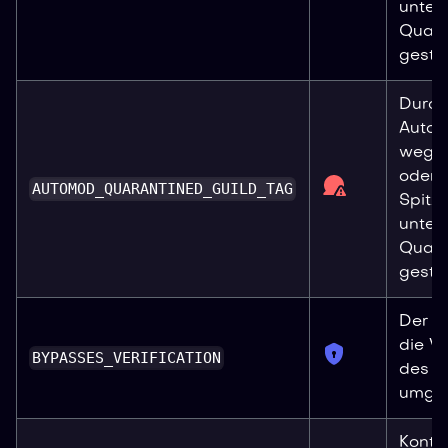
unter
Quar
gestell
Durch
Autom
wegen
oder
AUTOMOD_QUARANTINED_GUILD_TAG
Spitz
unter
Quar
gestell
Der N
die Ve
BYPASSES_VERIFICATION
des S
umge
Konto