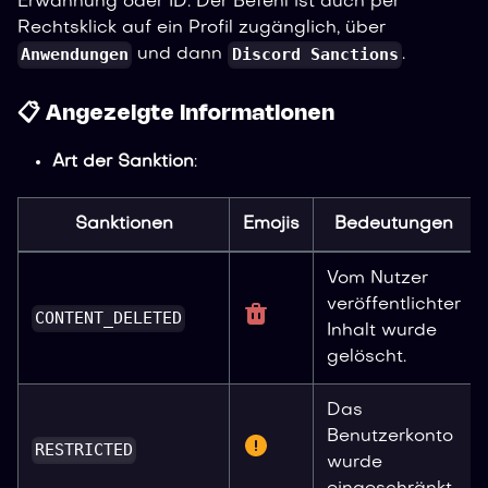
Erwähnung oder ID. Der Befehl ist auch per
Rechtsklick auf ein Profil zugänglich, über
Anwendungen
Discord Sanctions
und dann
.
📋 Angezeigte Informationen
Art der Sanktion
:
Sanktionen
Emojis
Bedeutungen
Vom Nutzer
veröffentlichter
CONTENT_DELETED
Inhalt wurde
gelöscht.
Das
Benutzerkonto
RESTRICTED
wurde