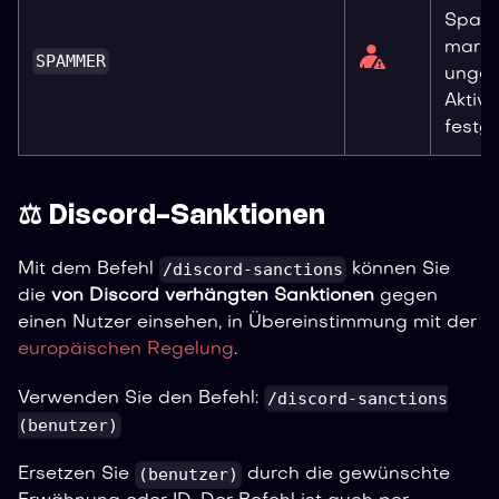
Spam
marki
SPAMMER
ungew
Aktivi
festge
⚖️ Discord-Sanktionen
/discord-sanctions
Mit dem Befehl
können Sie
die
von Discord verhängten Sanktionen
gegen
einen Nutzer einsehen, in Übereinstimmung mit der
europäischen Regelung
.
/discord-sanctions
Verwenden Sie den Befehl:
(benutzer)
(benutzer)
Ersetzen Sie
durch die gewünschte