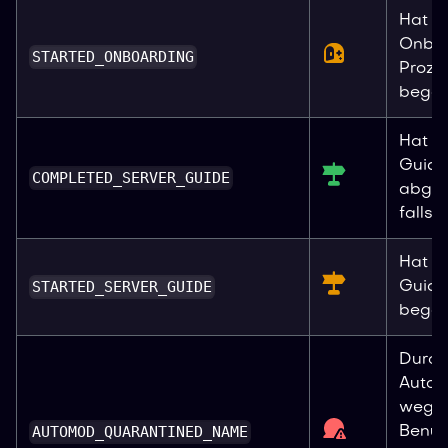
Hat d
Onboa
STARTED_ONBOARDING
Proze
begon
Hat d
Guide
COMPLETED_SERVER_GUIDE
abges
falls a
Hat d
STARTED_SERVER_GUIDE
Guide
begon
Durch
Autom
wege
AUTOMOD_QUARANTINED_NAME
Benut