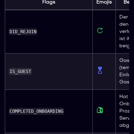
Flags
Emojis
Bed
Der N
den S
DID_REJOIN
verla
ist ih
beiget
Gastm
(temp
IS_GUEST
Einla
Gastz
Hat d
Onboa
COMPLETED_ONBOARDING
Proze
Serve
abges