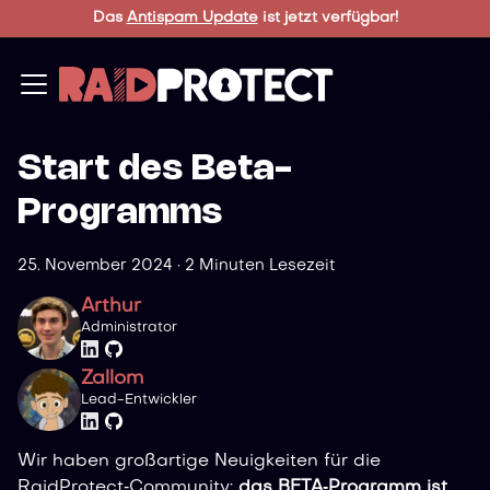
Das
Antispam Update
ist jetzt verfügbar!
Start des Beta-
Programms
25. November 2024
·
2 Minuten Lesezeit
Arthur
Administrator
Zallom
Lead-Entwickler
Wir haben großartige Neuigkeiten für die
RaidProtect‑Community:
das BETA‑Programm ist