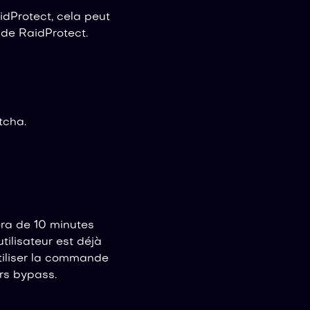
idProtect, cela peut
 de RaidProtect.
tcha.
sera de 10 minutes
tilisateur est déjà
tiliser la commande
urs bypass.