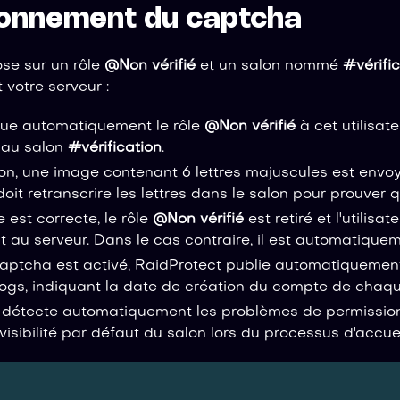
ionnement du captcha
se sur un rôle
@Non vérifié
et un salon nommé
#vérifi
t votre serveur :
ibue automatiquement le rôle
@Non vérifié
à cet utilisate
 au salon
#vérification
.
n, une image contenant 6 lettres majuscules est envoy
 doit retranscrire les lettres dans le salon pour prouver q
e est correcte, le rôle
@Non vérifié
est retiré et l'utilisa
au serveur. Dans le cas contraire, il est automatiquem
captcha est activé, RaidProtect publie automatiqueme
logs, indiquant la date de création du compte de chaque
 détecte automatiquement les problèmes de permissions
 visibilité par défaut du salon lors du processus d'accue