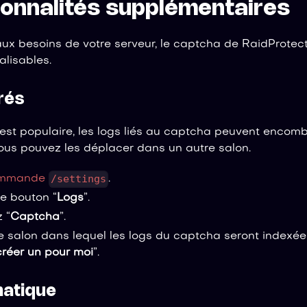
ionnalités supplémentaires
aux besoins de votre serveur, le captcha de RaidProtec
alisables.
rés
 est populaire, les logs liés au captcha peuvent encomb
Vous pouvez les déplacer dans un autre salon.
/settings
mmande
.
le bouton “
Logs
”.
 “
Captcha
”.
e salon dans lequel les logs du captcha seront indexées
créer un pour moi
”.
matique