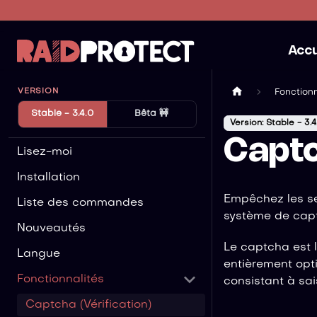
Accu
VERSION
Fonctionn
Stable - 3.4.0
Bêta 🚧
Version: Stable - 3.4
Captc
Lisez-moi
Installation
Empêchez les se
Liste des commandes
système de capt
Nouveautés
Le captcha est l
Langue
entièrement opti
Fonctionnalités
consistant à sais
Captcha (Vérification)