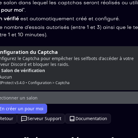
e salon dans lequel les captchas seront réalisés ou util
 pour moi
”.
 vérifié
est automatiquement créé et configuré.
e nombre d’essais autorisés (entre 1 et 3) ainsi que le 
re 1 et 10 minutes).
nfiguration du Captcha
figurez le Captcha pour empêcher les selfbots d'accéder à votre 
veur Discord et bloquer les raids.
Salon de vérification
Aucun
dProtect v3.4.0 • Configuration > Captcha
ectionner un salon
En créer un pour moi
Retour
Serveur Support
Documentation