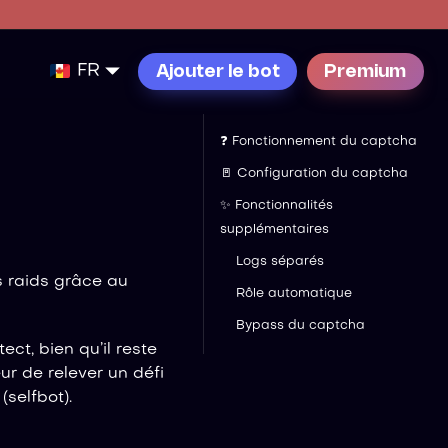
FR
Ajouter le bot
Premium
❓ Fonctionnement du captcha
🚪 Configuration du captcha
✨ Fonctionnalités
supplémentaires
Logs séparés
s raids grâce au
Rôle automatique
Bypass du captcha
ct, bien qu’il reste
ur de relever un défi
(selfbot).