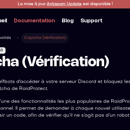
La mise à jour
Antispam Update
est disponible !
eil
Documentation
Blog
Support
alités
Captcha (Vérification)
.0
ha (Vérification)
lfbots d'accéder à votre serveur Discord et bloquez le
cha de RaidProtect.
’une des fonctionnalités les plus populaires de RaidProte
onnel. Il permet de demander à chaque nouvel utilisate
ir un code, afin de vérifier qu’il ne s’agit pas d’un robot 