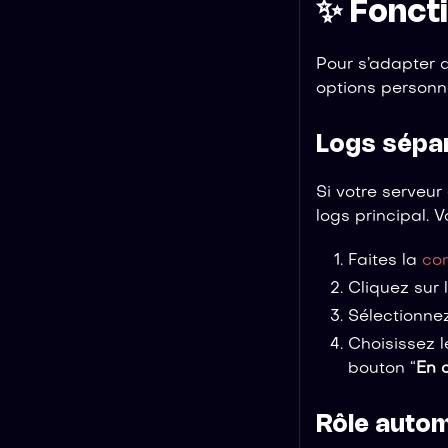
✨ Fonct
Pour s’adapter 
options personn
Logs sépa
Si votre serveur
logs principal. 
Faites la
co
Cliquez sur 
Sélectionnez
Choisissez l
bouton “
En 
Rôle auto