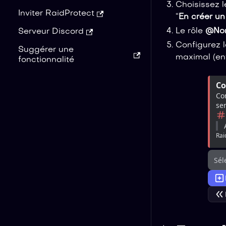
Choisissez l
Inviter RaidProtect
“
En créer un
Le rôle
@Non
Serveur Discord
Configurez l
Suggérer une
maximal (ent
fonctionnalité
Co
Con
ser
Rai
Sél