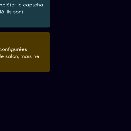
pléter le captcha
là, ils sont
configurées
e salon, mais ne