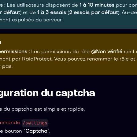
s :
Les utilisateurs disposent de
1 à 10 minutes
pour com
r défaut
) et de
1 à 3 essais
(
2 essais par défaut
). Au-de
ent expulsés du serveur.
N
ermissions :
Les permissions du rôle
@Non vérifié
sont 
nt par RaidProtect. Vous pouvez renommer le rôle et l
 pas.
guration du captcha
e du captcha est simple et rapide.
/settings
mmande
.
le bouton “
Captcha
”.