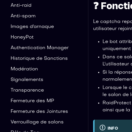
❓ Fonct
Anti-raid
Anti-spam
Le captcha repo
Images d'arnaque
utilisateur rejoin
HoneyPot
Le bot attr
Authentication Manager
uniquement
Dans ce salo
Historique de Sanctions
L'utilisateur
Modération
Si la répons
normalement 
Signalements
Lorsque le 
Transparence
le salon de 
Fermeture des MP
RaidProtect
ainsi que la
Fermeture des Jointures
Verrouillage de salons
INFO