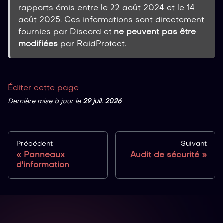
rapports émis entre le 22 août 2024 et le 14
août 2025. Ces informations sont directement
fournies par Discord et
ne peuvent pas être
modifiées
par RaidProtect.
Éditer cette page
Dernière mise à jour
le
29 juil. 2026
Précédent
Suivant
Panneaux
Audit de sécurité
d'information