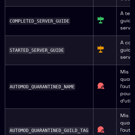
A term
COMPLETED_SERVER_GUIDE
guide
serveu
A com
STARTED_SERVER_GUIDE
guide
serveu
Mis e
quara
AUTOMOD_QUARANTINED_NAME
l'aut
pour 
d'utili
Mis e
quara
AUTOMOD_QUARANTINED_GUILD_TAG
l'aut