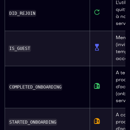
L'util
quitté
DID_REJOIN
à nou
serveu
Membr
(invit
IS_GUEST
tempo
accès 
A term
proce
COMPLETED_ONBOARDING
d'accu
(onbo
serveu
A com
STARTED_ONBOARDING
proce
d'accu