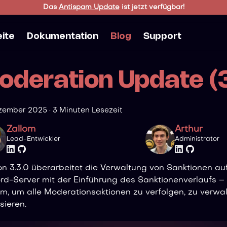
Das
Antispam Update
ist jetzt verfügbar!
eite
Dokumentation
Blog
Support
oderation Update (3
ezember 2025
·
3 Minuten Lesezeit
Zallom
Arthur
Lead-Entwickler
Administrator
on 3.3.0 überarbeitet die Verwaltung von Sanktionen a
rd-Server mit der Einführung des Sanktionenverlaufs 
m, um alle Moderationsaktionen zu verfolgen, zu verwa
sieren.