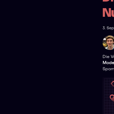
N
3. Se
Die V
Mode
Spam