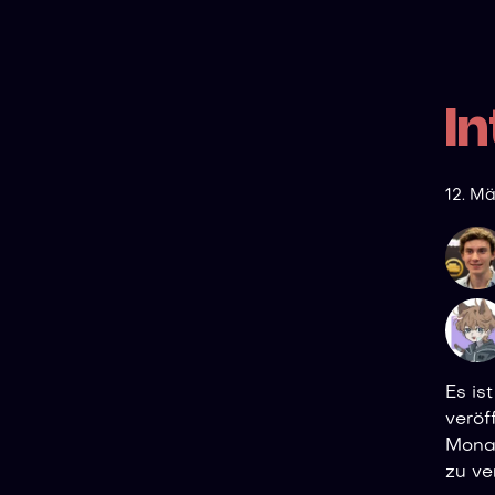
I
12. M
Es is
veröf
Monat
zu ve