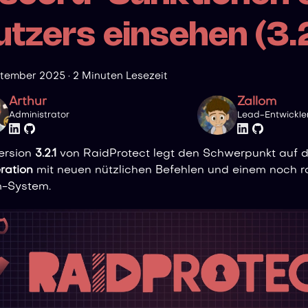
utzers einsehen (3.2
ptember 2025
·
2 Minuten Lesezeit
Arthur
Zallom
Administrator
Lead-Entwickle
ersion
3.2.1
von RaidProtect legt den Schwerpunkt auf 
ration
mit neuen nützlichen Befehlen und einem noch r
-System.