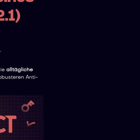
.1)
r
die
alltägliche
obusteren Anti-