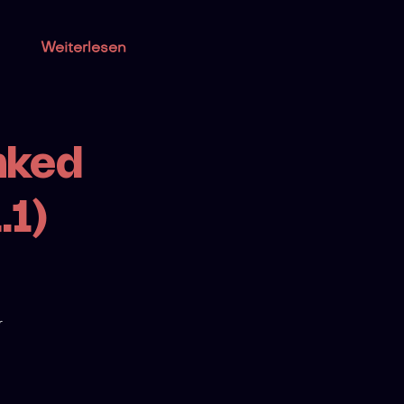
Weiterlesen
nked
.1)
r