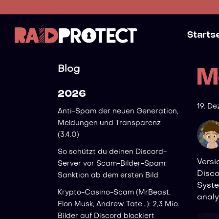
Starts
Blog
M
2026
19. D
Anti-Spam der neuen Generation,
Meldungen und Transparenz
(3.4.0)
So schützt du deinen Discord-
Versi
Server vor Scam-Bilder-Spam:
Disco
Sanktion ab dem ersten Bild
Syste
Krypto-Casino-Scam (MrBeast,
analy
Elon Musk, Andrew Tate...): 2,3 Mio.
Bilder auf Discord blockiert