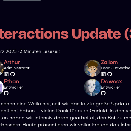
nteractions Update (
ärz 2025
·
3 Minuten Lesezeit
Arthur
Zallom
Administrator
Lead-Entwickle
Ethan
Dawoox
Entwickler
Entwickler
t schon eine Weile her, seit wir das letzte große Update
fentlicht haben – vielen Dank für eure Geduld. In den 
en haben wir intensiv daran gearbeitet, den Bot zu mo
rbessern. Heute präsentieren wir voller Freude das
Inte