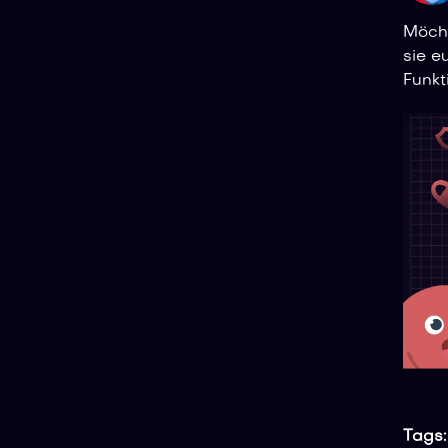
Möcht
sie e
Funkt
Tags: