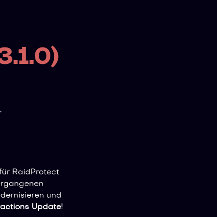
3.1.0)
r
 für RaidProtect
vergangenen
dernisieren und
ractions Update
!